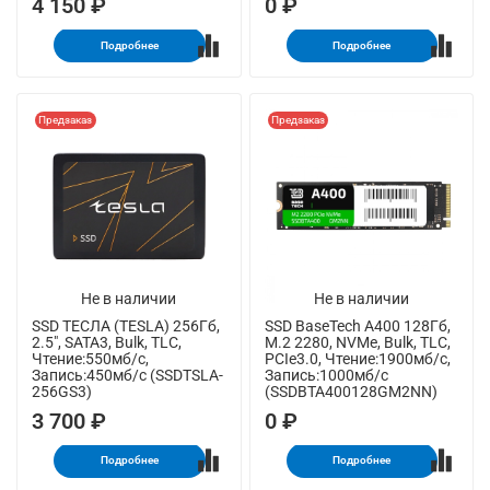
4 150 ₽
0 ₽
Подробнее
Подробнее
Предзаказ
Предзаказ
Не в наличии
Не в наличии
SSD ТЕСЛА (TESLA) 256Гб,
SSD BaseTech A400 128Гб,
2.5", SATA3, Bulk, TLC,
M.2 2280, NVMe, Bulk, TLC,
Чтение:550мб/с,
PCIe3.0, Чтение:1900мб/с,
Запись:450мб/с (SSDTSLA-
Запись:1000мб/с
256GS3)
(SSDBTA400128GM2NN)
3 700 ₽
0 ₽
Подробнее
Подробнее