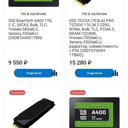
Не в наличии
Не в наличии
SSD BaseTech A400 1Тб,
SSD ТЕСЛА (TESLA) PRO
2.5", SATA3, Bulk, TLC,
TS7000 1Тб, M.2 2280,
Чтение:580мб/с,
NVMe, Bulk, TLC, PCIe4.0,
Запись:530мб/с
DRAM:1024Мб,
(SSDBTA4001TBN)
Чтение:7000мб/с,
Запись:5500мб/с,
радиатор, совместимость
с PS5 (SSDTS7000H-
1TBM2)
9 550 ₽
15 280 ₽
Подробнее
Подробнее
Предзаказ
Предзаказ