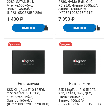
2280, SATA3, Bulk,
2280, NVMe, Bulk, QLC,
Чтение:550мб/с,
PCIe3.0, Чтение:3000мб/с,
Запись:450мб/с
Запись:1300мб/с
(KF2310DCS23BF-256)
(KF2321DCS25BF-512)
1 400 ₽
7 350 ₽
Подробнее
Подробнее
Предзаказ
Предзаказ
Не в наличии
Не в наличии
SSD KingFast F10 128Гб,
SSD KingFast F10 512Гб,
2.5", SATA3, Bulk, TLC,
2.5", SATA3, Bulk, QLC,
Чтение:560мб/с,
Чтение:500мб/с,
Запись:460мб/с
Запись:400мб/с
(KF2710DCS23BF-128-BLK)
(KF2710DCS23BF-512-BLK)