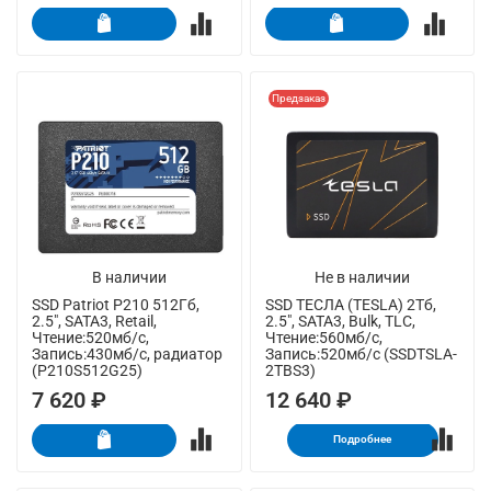
Предзаказ
В наличии
Не в наличии
SSD Patriot P210 512Гб,
SSD ТЕСЛА (TESLA) 2Тб,
2.5", SATA3, Retail,
2.5", SATA3, Bulk, TLC,
Чтение:520мб/с,
Чтение:560мб/с,
Запись:430мб/с, радиатор
Запись:520мб/с (SSDTSLA-
(P210S512G25)
2TBS3)
7 620 ₽
12 640 ₽
Подробнее