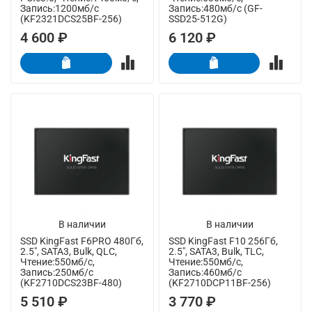
Запись:1200мб/с
Запись:480мб/с (GF-
(KF2321DCS25BF-256)
SSD25-512G)
4 600 ₽
6 120 ₽
В наличии
В наличии
SSD KingFast F6PRO 480Гб,
SSD KingFast F10 256Гб,
2.5", SATA3, Bulk, QLC,
2.5", SATA3, Bulk, TLC,
Чтение:550мб/с,
Чтение:550мб/с,
Запись:250мб/с
Запись:460мб/с
(KF2710DCS23BF-480)
(KF2710DCP11BF-256)
5 510 ₽
3 770 ₽