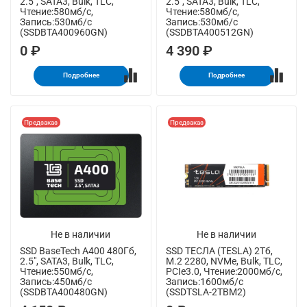
2.5", SATA3, Bulk, TLC,
2.5", SATA3, Bulk, TLC,
Чтение:580мб/с,
Чтение:580мб/с,
Запись:530мб/с
Запись:530мб/с
(SSDBTA400960GN)
(SSDBTA400512GN)
0 ₽
4 390 ₽
Подробнее
Подробнее
Предзаказ
Предзаказ
Не в наличии
Не в наличии
SSD BaseTech A400 480Гб,
SSD ТЕСЛА (TESLA) 2Тб,
2.5", SATA3, Bulk, TLC,
M.2 2280, NVMe, Bulk, TLC,
Чтение:550мб/с,
PCIe3.0, Чтение:2000мб/с,
Запись:450мб/с
Запись:1600мб/с
(SSDBTA400480GN)
(SSDTSLA-2TBM2)