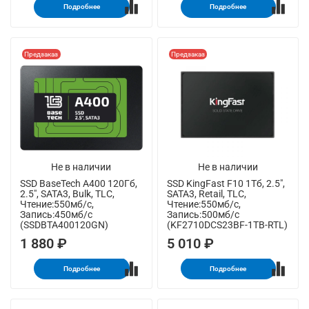
Подробнее
Подробнее
Предзаказ
Предзаказ
Не в наличии
Не в наличии
SSD BaseTech A400 120Гб,
SSD KingFast F10 1Тб, 2.5",
2.5", SATA3, Bulk, TLC,
SATA3, Retail, TLC,
Чтение:550мб/с,
Чтение:550мб/с,
Запись:450мб/с
Запись:500мб/с
(SSDBTA400120GN)
(KF2710DCS23BF-1TB-RTL)
1 880 ₽
5 010 ₽
Подробнее
Подробнее