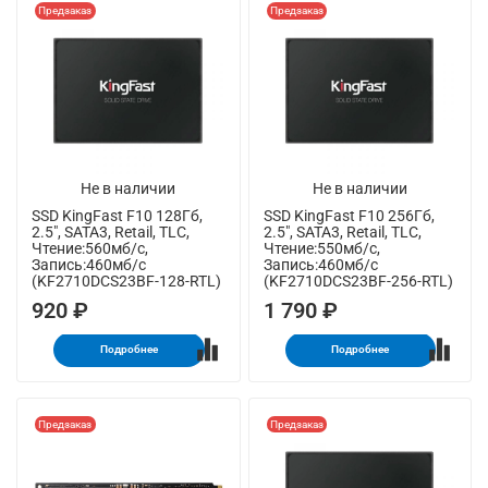
Предзаказ
Предзаказ
Не в наличии
Не в наличии
SSD KingFast F10 128Гб,
SSD KingFast F10 256Гб,
2.5", SATA3, Retail, TLC,
2.5", SATA3, Retail, TLC,
Чтение:560мб/с,
Чтение:550мб/с,
Запись:460мб/с
Запись:460мб/с
(KF2710DCS23BF-128-RTL)
(KF2710DCS23BF-256-RTL)
920 ₽
1 790 ₽
Подробнее
Подробнее
Предзаказ
Предзаказ