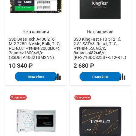
Не в наличии
Не в наличии
SSD BaseTech A400 2Тб,
SSD KingFast F10 512Гб,
M.2 2280, NVMe, Bulk, TLC,
2.5", SATA3, Retail, TLC,
PCIe3.0, Чтение:2000мб/с,
Чтение:550мб/с,
Запись:1600мб/с
Запись:482мб/с
(SSDBTA4002TBM2NN)
(KF2710DCS23BF-512-RTL)
10 340 ₽
2 680 ₽
Подробнее
Подробнее
Предзаказ
Предзаказ