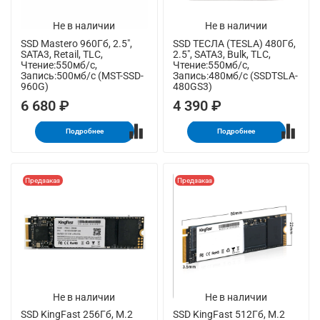
Не в наличии
Не в наличии
SSD Mastero 960Гб, 2.5",
SSD ТЕСЛА (TESLA) 480Гб,
SATA3, Retail, TLC,
2.5", SATA3, Bulk, TLC,
Чтение:550мб/с,
Чтение:550мб/с,
Запись:500мб/с (MST-SSD-
Запись:480мб/с (SSDTSLA-
960G)
480GS3)
6 680 ₽
4 390 ₽
Подробнее
Подробнее
Предзаказ
Предзаказ
Не в наличии
Не в наличии
SSD KingFast 256Гб, M.2
SSD KingFast 512Гб, M.2