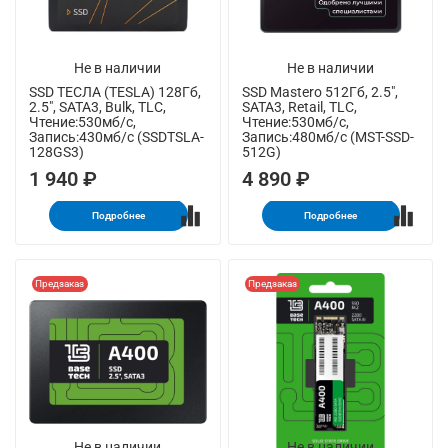
Не в наличии
Не в наличии
SSD ТЕСЛА (TESLA) 128Гб,
SSD Mastero 512Гб, 2.5",
2.5", SATA3, Bulk, TLC,
SATA3, Retail, TLC,
Чтение:530мб/с,
Чтение:530мб/с,
Запись:430мб/с (SSDTSLA-
Запись:480мб/с (MST-SSD-
128GS3)
512G)
1 940 ₽
4 890 ₽
Подробнее
Подробнее
Предзаказ
Предзаказ
Не в наличии
Не в наличии