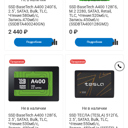
SSD BaseTech A400 240Гб,
SSD BaseTech A400 128Гб,
2.5", SATA3, Bulk, TLC,
M.2 2280, SATA3, Retail,
Чтение:580мб/с,
TLC, Чтение:520мб/с,
Запись:470мб/с
Запись:450мб/с
(SSDBTA400240GN)
(SSDBTA400128GM2)
2 440 ₽
0 ₽
Подробнее
Подробнее
Предзаказ
Предзаказ
Не в наличии
Не в наличии
SSD BaseTech A400 128Гб,
SSD ТЕСЛА (TESLA) 512Гб,
2.5", SATA3, Bulk, TLC,
2.5", SATA3, Bulk, TLC,
Чтение:530мб/с,
Чтение:550мб/с,