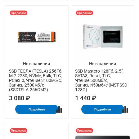
Предзаказ
Предзаказ
Не в наличии
Не в наличии
SSD ТЕСЛА (TESLA) 256Гб,
SSD Mastero 128Гб, 2.5",
M.2 2280, NVMe, Bulk, TLC,
SATA3, Retail, TLC,
PCIe3.0, Чтение:3100мб/с,
Чтение:500мб/с,
Запись:2500мб/с
Запись:450мб/с (MST-SSD-
(SSDTSLA-256GM2)
128G)
3 080 ₽
1 440 ₽
Подробнее
Подробнее
Предзаказ
Предзаказ