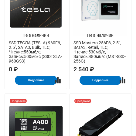
Не в наличии
Не в наличии
SSD ТЕСЛА (TESLA) 960Гб,
SSD Mastero 256Гб, 2.5",
2.5", SATA3, Bulk, TLC,
SATA3, Retail, TLC,
Чтение:550мб/с,
Чтение:530мб/с,
Запись:500мб/с (SSDTSLA-
Запись:480мб/с (MST-SSD-
960GS3)
256G)
0 ₽
2 540 ₽
Подробнее
Подробнее
Предзаказ
Предзаказ