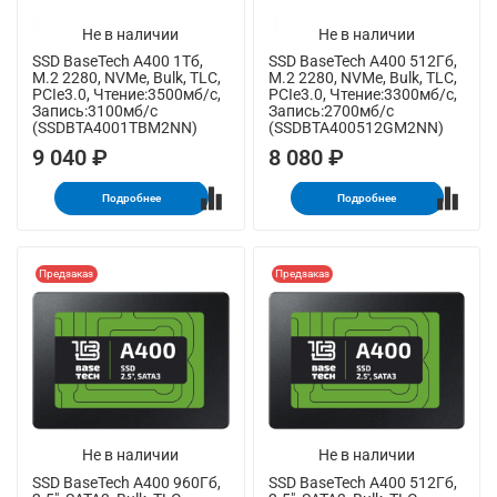
Не в наличии
Не в наличии
SSD BaseTech A400 1Тб,
SSD BaseTech A400 512Гб,
M.2 2280, NVMe, Bulk, TLC,
M.2 2280, NVMe, Bulk, TLC,
PCIe3.0, Чтение:3500мб/с,
PCIe3.0, Чтение:3300мб/с,
Запись:3100мб/с
Запись:2700мб/с
(SSDBTA4001TBM2NN)
(SSDBTA400512GM2NN)
9 040 ₽
8 080 ₽
Подробнее
Подробнее
Предзаказ
Предзаказ
Не в наличии
Не в наличии
SSD BaseTech A400 960Гб,
SSD BaseTech A400 512Гб,