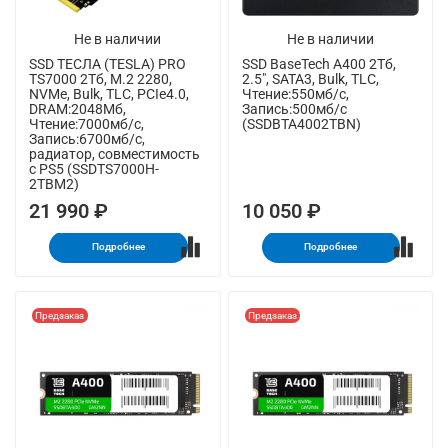
Не в наличии
Не в наличии
SSD ТЕСЛА (TESLA) PRO
SSD BaseTech A400 2Тб,
TS7000 2Тб, M.2 2280,
2.5", SATA3, Bulk, TLC,
NVMe, Bulk, TLC, PCIe4.0,
Чтение:550мб/с,
DRAM:2048Мб,
Запись:500мб/с
Чтение:7000мб/с,
(SSDBTA4002TBN)
Запись:6700мб/с,
радиатор, совместимость
с PS5 (SSDTS7000H-
2TBM2)
21 990 ₽
10 050 ₽
Подробнее
Подробнее
Предзаказ
Предзаказ