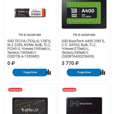
Не в наличии
Не в наличии
SSD ТЕСЛА (TESLA) 128Гб,
SSD BaseTech A400 256Гб,
M.2 2280, NVMe, Bulk, TLC,
2.5", SATA3, Bulk, TLC,
PCIe3.0, Чтение:1900мб/с,
Чтение:570мб/с,
Запись:1000мб/с
Запись:540мб/с
(SSDTSLA-128GM2)
(SSDBTA400256GN)
0 ₽
3 770 ₽
Подробнее
Подробнее
Предзаказ
Предзаказ