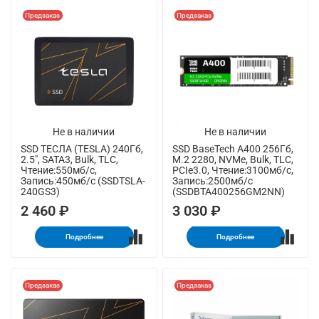
Предзаказ
Предзаказ
Не в наличии
Не в наличии
SSD ТЕСЛА (TESLA) 240Гб,
SSD BaseTech A400 256Гб,
2.5", SATA3, Bulk, TLC,
M.2 2280, NVMe, Bulk, TLC,
Чтение:550мб/с,
PCIe3.0, Чтение:3100мб/с,
Запись:450мб/с (SSDTSLA-
Запись:2500мб/с
240GS3)
(SSDBTA400256GM2NN)
2 460 ₽
3 030 ₽
Подробнее
Подробнее
Предзаказ
Предзаказ