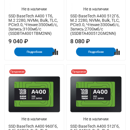
Не в наличии
Не в наличии
SSD BaseTech A400 1Тб,
SSD BaseTech A400 512Гб,
M.2 2280, NVMe, Bulk, TLC,
M.2 2280, NVMe, Bulk, TLC,
PCIe3.0, Чтение:3500мб/с,
PCIe3.0, Чтение:3300мб/с,
Запись:3100мб/с
Запись:2700мб/с
(SSDBTA4001TBM2NN)
(SSDBTA400512GM2NN)
9 040 ₽
8 080 ₽
Подробнее
Подробнее
Предзаказ
Предзаказ
Не в наличии
Не в наличии
SSD BaseTech A400 960Гб,
SSD BaseTech A400 512Гб,