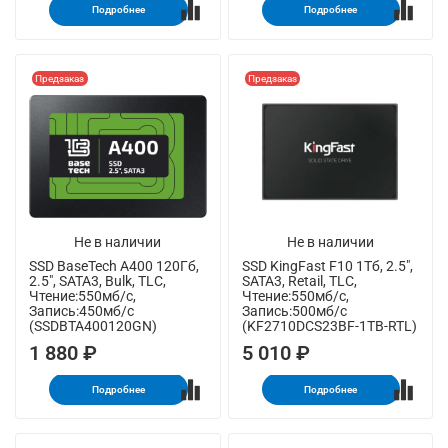
Подробнее
Подробнее
Предзаказ
Предзаказ
Не в наличии
Не в наличии
SSD BaseTech A400 120Гб,
SSD KingFast F10 1Тб, 2.5",
2.5", SATA3, Bulk, TLC,
SATA3, Retail, TLC,
Чтение:550мб/с,
Чтение:550мб/с,
Запись:450мб/с
Запись:500мб/с
(SSDBTA400120GN)
(KF2710DCS23BF-1TB-RTL)
1 880 ₽
5 010 ₽
Подробнее
Подробнее