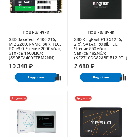
Не в наличии
Не в наличии
SSD BaseTech A400 2Тб,
SSD KingFast F10 512Гб,
M.2 2280, NVMe, Bulk, TLC,
2.5", SATA3, Retail, TLC,
PCIe3.0, Чтение:2000мб/с,
Чтение:550мб/с,
Запись:1600мб/с
Запись:482мб/с
(SSDBTA4002TBM2NN)
(KF2710DCS23BF-512-RTL)
10 340 ₽
2 680 ₽
Подробнее
Подробнее
Предзаказ
Предзаказ