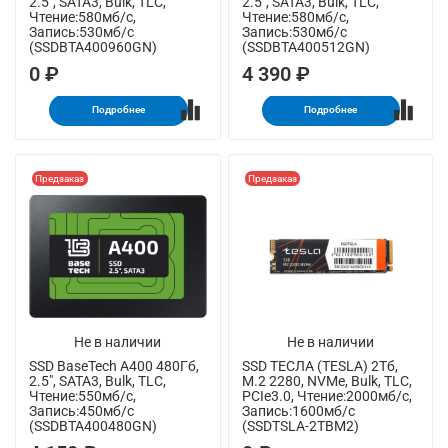
2.5", SATA3, Bulk, TLC,
2.5", SATA3, Bulk, TLC,
Чтение:580мб/с,
Чтение:580мб/с,
Запись:530мб/с
Запись:530мб/с
(SSDBTA400960GN)
(SSDBTA400512GN)
0 ₽
4 390 ₽
Подробнее
Подробнее
Предзаказ
Предзаказ
Не в наличии
Не в наличии
SSD BaseTech A400 480Гб,
SSD ТЕСЛА (TESLA) 2Тб,
2.5", SATA3, Bulk, TLC,
M.2 2280, NVMe, Bulk, TLC,
Чтение:550мб/с,
PCIe3.0, Чтение:2000мб/с,
Запись:450мб/с
Запись:1600мб/с
(SSDBTA400480GN)
(SSDTSLA-2TBM2)