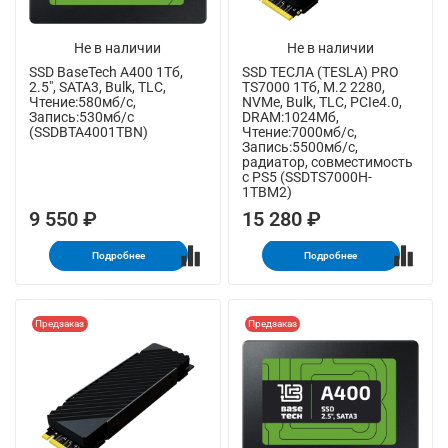
Не в наличии
Не в наличии
SSD BaseTech A400 1Тб,
SSD ТЕСЛА (TESLA) PRO
2.5", SATA3, Bulk, TLC,
TS7000 1Тб, M.2 2280,
Чтение:580мб/с,
NVMe, Bulk, TLC, PCIe4.0,
Запись:530мб/с
DRAM:1024Мб,
(SSDBTA4001TBN)
Чтение:7000мб/с,
Запись:5500мб/с,
радиатор, совместимость
с PS5 (SSDTS7000H-
1TBM2)
9 550 ₽
15 280 ₽
Подробнее
Подробнее
Предзаказ
Предзаказ