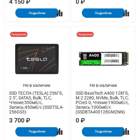
4 150 ₽
0 ₽
Подробнее
Подробнее
Предзаказ
Предзаказ
Не в наличии
Не в наличии
SSD ТЕСЛА (TESLA) 256Гб,
SSD BaseTech A400 128Гб,
2.5", SATA3, Bulk, TLC,
M.2 2280, NVMe, Bulk, TLC,
Чтение:550мб/с,
PCIe3.0, Чтение:1900мб/с,
Запись:450мб/с (SSDTSLA-
Запись:1000мб/с
256GS3)
(SSDBTA400128GM2NN)
3 700 ₽
0 ₽
Подробнее
Подробнее