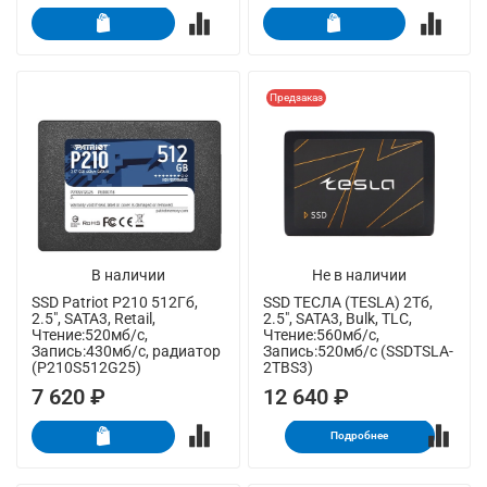
Предзаказ
В наличии
Не в наличии
SSD Patriot P210 512Гб,
SSD ТЕСЛА (TESLA) 2Тб,
2.5", SATA3, Retail,
2.5", SATA3, Bulk, TLC,
Чтение:520мб/с,
Чтение:560мб/с,
Запись:430мб/с, радиатор
Запись:520мб/с (SSDTSLA-
(P210S512G25)
2TBS3)
7 620 ₽
12 640 ₽
Подробнее