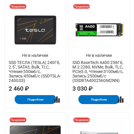
Предзаказ
Предзаказ
Не в наличии
Не в наличии
SSD ТЕСЛА (TESLA) 240Гб,
SSD BaseTech A400 256Гб,
2.5", SATA3, Bulk, TLC,
M.2 2280, NVMe, Bulk, TLC,
Чтение:550мб/с,
PCIe3.0, Чтение:3100мб/с,
Запись:450мб/с (SSDTSLA-
Запись:2500мб/с
240GS3)
(SSDBTA400256GM2NN)
2 460 ₽
3 030 ₽
Подробнее
Подробнее
Предзаказ
Предзаказ