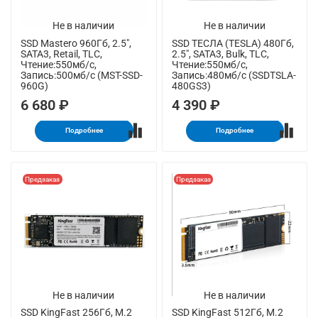
Не в наличии
Не в наличии
SSD Mastero 960Гб, 2.5",
SSD ТЕСЛА (TESLA) 480Гб,
SATA3, Retail, TLC,
2.5", SATA3, Bulk, TLC,
Чтение:550мб/с,
Чтение:550мб/с,
Запись:500мб/с (MST-SSD-
Запись:480мб/с (SSDTSLA-
960G)
480GS3)
6 680 ₽
4 390 ₽
Подробнее
Подробнее
Предзаказ
Предзаказ
Не в наличии
Не в наличии
SSD KingFast 256Гб, M.2
SSD KingFast 512Гб, M.2