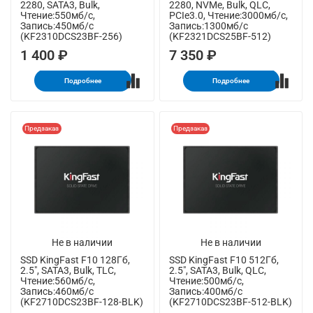
2280, SATA3, Bulk,
2280, NVMe, Bulk, QLC,
Чтение:550мб/с,
PCIe3.0, Чтение:3000мб/с,
Запись:450мб/с
Запись:1300мб/с
(KF2310DCS23BF-256)
(KF2321DCS25BF-512)
1 400 ₽
7 350 ₽
Подробнее
Подробнее
Предзаказ
Предзаказ
Не в наличии
Не в наличии
SSD KingFast F10 128Гб,
SSD KingFast F10 512Гб,
2.5", SATA3, Bulk, TLC,
2.5", SATA3, Bulk, QLC,
Чтение:560мб/с,
Чтение:500мб/с,
Запись:460мб/с
Запись:400мб/с
(KF2710DCS23BF-128-BLK)
(KF2710DCS23BF-512-BLK)