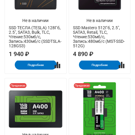
Не в наличии
Не в наличии
SSD ТЕСЛА (TESLA) 128Гб,
SSD Mastero 512Гб, 2.5",
2.5", SATA3, Bulk, TLC,
SATA3, Retail, TLC,
Чтение:530мб/с,
Чтение:530мб/с,
Запись:430мб/с (SSDTSLA-
Запись:480мб/с (MST-SSD-
128GS3)
512G)
1 940 ₽
4 890 ₽
Подробнее
Подробнее
Предзаказ
Предзаказ
Не в наличии
Не в наличии