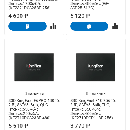
Запись:1200мб/с
Запись:480мб/с (GF-
(KF2321DCS25BF-256)
SSD25-512G)
4 600 ₽
6 120 ₽
В наличии
В наличии
SSD KingFast F6PRO 480Гб,
SSD KingFast F10 256Гб,
2.5", SATA3, Bulk, QLC,
2.5", SATA3, Bulk, TLC,
Чтение:550мб/с,
Чтение:550мб/с,
Запись:250мб/с
Запись:460мб/с
(KF2710DCS23BF-480)
(KF2710DCP11BF-256)
5 510 ₽
3 770 ₽