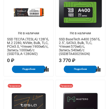
Не в наличии
Не в наличии
SSD ТЕСЛА (TESLA) 128Гб,
SSD BaseTech A400 256Гб,
M.2 2280, NVMe, Bulk, TLC,
2.5", SATA3, Bulk, TLC,
PCIe3.0, Чтение:1900мб/с,
Чтение:570мб/с,
Запись:1000мб/с
Запись:540мб/с
(SSDTSLA-128GM2)
(SSDBTA400256GN)
0 ₽
3 770 ₽
Подробнее
Подробнее
Предзаказ
Предзаказ