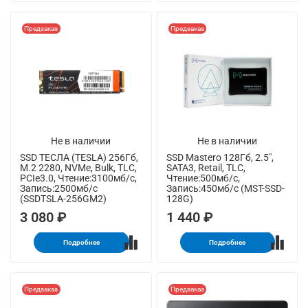
Предзаказ
Предзаказ
Не в наличии
Не в наличии
SSD ТЕСЛА (TESLA) 256Гб,
SSD Mastero 128Гб, 2.5",
M.2 2280, NVMe, Bulk, TLC,
SATA3, Retail, TLC,
PCIe3.0, Чтение:3100мб/с,
Чтение:500мб/с,
Запись:2500мб/с
Запись:450мб/с (MST-SSD-
(SSDTSLA-256GM2)
128G)
3 080 ₽
1 440 ₽
Подробнее
Подробнее
Предзаказ
Предзаказ