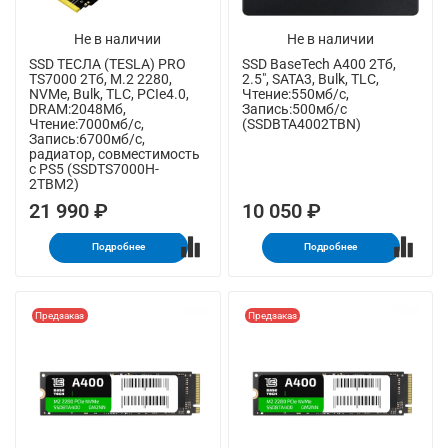
Не в наличии
Не в наличии
SSD ТЕСЛА (TESLA) PRO
SSD BaseTech A400 2Тб,
TS7000 2Тб, M.2 2280,
2.5", SATA3, Bulk, TLC,
NVMe, Bulk, TLC, PCIe4.0,
Чтение:550мб/с,
DRAM:2048Мб,
Запись:500мб/с
Чтение:7000мб/с,
(SSDBTA4002TBN)
Запись:6700мб/с,
радиатор, совместимость
с PS5 (SSDTS7000H-
2TBM2)
21 990 ₽
10 050 ₽
Подробнее
Подробнее
Предзаказ
Предзаказ