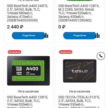
SSD BaseTech A400 240Гб,
SSD BaseTech A400 128Гб,
2.5", SATA3, Bulk, TLC,
M.2 2280, SATA3, Retail,
Чтение:580мб/с,
TLC, Чтение:520мб/с,
Запись:470мб/с
Запись:450мб/с
(SSDBTA400240GN)
(SSDBTA400128GM2)
2 440 ₽
0 ₽
Подробнее
Подробнее
Предзаказ
Предзаказ
Не в наличии
Не в наличии
SSD BaseTech A400 128Гб,
SSD ТЕСЛА (TESLA) 512Гб,
2.5", SATA3, Bulk, TLC,
2.5", SATA3, Bulk, TLC,
Чтение:530мб/с,
Чтение:550мб/с,