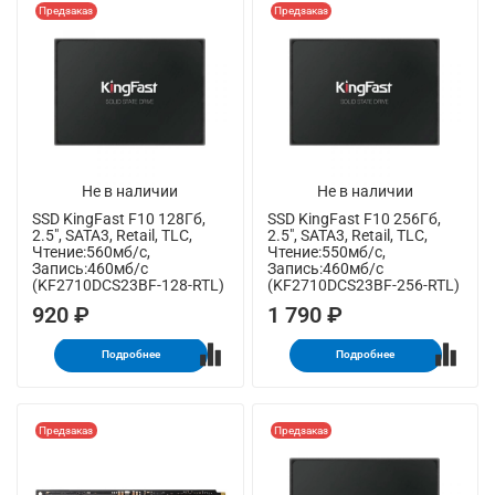
Предзаказ
Предзаказ
Не в наличии
Не в наличии
SSD KingFast F10 128Гб,
SSD KingFast F10 256Гб,
2.5", SATA3, Retail, TLC,
2.5", SATA3, Retail, TLC,
Чтение:560мб/с,
Чтение:550мб/с,
Запись:460мб/с
Запись:460мб/с
(KF2710DCS23BF-128-RTL)
(KF2710DCS23BF-256-RTL)
920 ₽
1 790 ₽
Подробнее
Подробнее
Предзаказ
Предзаказ