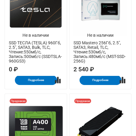
Не в наличии
Не в наличии
SSD ТЕСЛА (TESLA) 960Гб,
SSD Mastero 256Гб, 2.5",
2.5", SATA3, Bulk, TLC,
SATA3, Retail, TLC,
Чтение:550мб/с,
Чтение:530мб/с,
Запись:500мб/с (SSDTSLA-
Запись:480мб/с (MST-SSD-
960GS3)
256G)
0 ₽
2 540 ₽
Подробнее
Подробнее
Предзаказ
Предзаказ