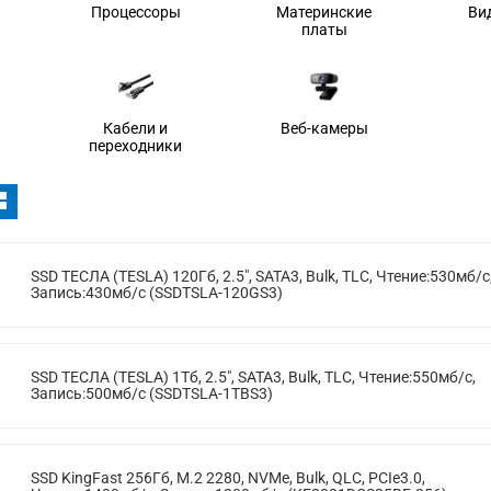
Процессоры
Материнские
Ви
платы
Кабели и
Веб-камеры
переходники
SSD ТЕСЛА (TESLA) 120Гб, 2.5", SATA3, Bulk, TLC, Чтение:530мб/с
Запись:430мб/с (SSDTSLA-120GS3)
SSD ТЕСЛА (TESLA) 1Тб, 2.5", SATA3, Bulk, TLC, Чтение:550мб/с,
Запись:500мб/с (SSDTSLA-1TBS3)
SSD KingFast 256Гб, M.2 2280, NVMe, Bulk, QLC, PCIe3.0,