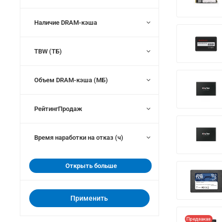
Наличие DRAM-кэша
TBW (ТБ)
Объем DRAM-кэша (МБ)
РейтингПродаж
Время наработки на отказ (ч)
Открыть больше
Применить
Предзаказ