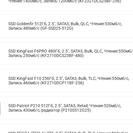
Чтение:1400мб/с, Запись:1200мб/с (KF2321DCS25BF-256)
SSD Goldenfir 512Гб, 2.5", SATA3, Bulk, QLC, Чтение:530мб/с,
Запись:480мб/с (GF-SSD25-512G)
SSD KingFast F6PRO 480Гб, 2.5", SATA3, Bulk, QLC, Чтение:550мб/
Запись:250мб/с (KF2710DCS23BF-480)
SSD KingFast F10 256Гб, 2.5", SATA3, Bulk, TLC, Чтение:550мб/с,
Запись:460мб/с (KF2710DCP11BF-256)
SSD Patriot P210 512Гб, 2.5", SATA3, Retail, Чтение:520мб/с,
Запись:430мб/с, радиатор (P210S512G25)