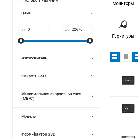
Только в наличии
Мониторы
Цена
—
от
до
Гарнитуры
Изготовитель
Ёмкость SSD
Максимальная скорость чтения
(МБ/С)
Модель
Форм-фактор SSD