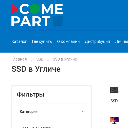
Каталог
Где купить
О компании
Дистрибуция
Личны
Главная
SSD
SSD в Угличе
SSD в Угличе
Фильтры
SSD
Категории