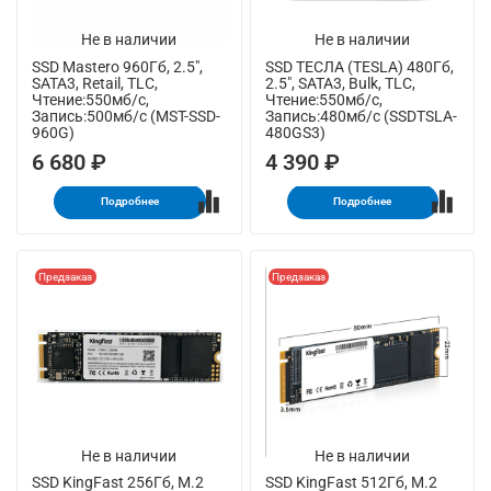
Не в наличии
Не в наличии
SSD Mastero 960Гб, 2.5",
SSD ТЕСЛА (TESLA) 480Гб,
SATA3, Retail, TLC,
2.5", SATA3, Bulk, TLC,
Чтение:550мб/с,
Чтение:550мб/с,
Запись:500мб/с (MST-SSD-
Запись:480мб/с (SSDTSLA-
960G)
480GS3)
6 680 ₽
4 390 ₽
Подробнее
Подробнее
Предзаказ
Предзаказ
Не в наличии
Не в наличии
SSD KingFast 256Гб, M.2
SSD KingFast 512Гб, M.2