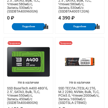
2.5", SATA3, Bulk, TLC,
2.5", SATA3, Bulk, TLC,
Чтение:580мб/с,
Чтение:580мб/с,
Запись:530мб/с
Запись:530мб/с
(SSDBTA400960GN)
(SSDBTA400512GN)
0 ₽
4 390 ₽
Подробнее
Подробнее
Предзаказ
Предзаказ
Не в наличии
Не в наличии
SSD BaseTech A400 480Гб,
SSD ТЕСЛА (TESLA) 2Тб,
2.5", SATA3, Bulk, TLC,
M.2 2280, NVMe, Bulk, TLC,
Чтение:550мб/с,
PCIe3.0, Чтение:2000мб/с,
Запись:450мб/с
Запись:1600мб/с
(SSDBTA400480GN)
(SSDTSLA-2TBM2)