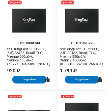
Предзаказ
Предзаказ
Не в наличии
Не в наличии
SSD KingFast F10 128Гб,
SSD KingFast F10 256Гб,
2.5", SATA3, Retail, TLC,
2.5", SATA3, Retail, TLC,
Чтение:560мб/с,
Чтение:550мб/с,
Запись:460мб/с
Запись:460мб/с
(KF2710DCS23BF-128-RTL)
(KF2710DCS23BF-256-RTL)
920 ₽
1 790 ₽
Подробнее
Подробнее
Предзаказ
Предзаказ