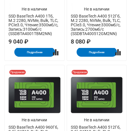
Не в наличии
Не в наличии
SSD BaseTech A400 1Тб,
SSD BaseTech A400 512Гб,
M.2 2280, NVMe, Bulk, TLC,
M.2 2280, NVMe, Bulk, TLC,
PCIe3.0, Чтение:3500мб/с,
PCIe3.0, Чтение:3300мб/с,
Запись:3100мб/с
Запись:2700мб/с
(SSDBTA4001TBM2NN)
(SSDBTA400512GM2NN)
9 040 ₽
8 080 ₽
Подробнее
Подробнее
Предзаказ
Предзаказ
Не в наличии
Не в наличии
SSD BaseTech A400 960Гб,
SSD BaseTech A400 512Гб,