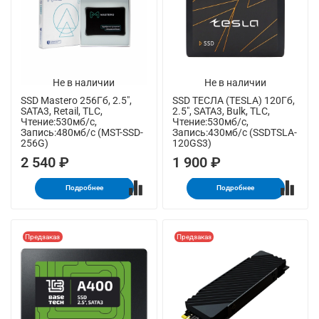
Не в наличии
Не в наличии
SSD Mastero 256Гб, 2.5",
SSD ТЕСЛА (TESLA) 120Гб,
SATA3, Retail, TLC,
2.5", SATA3, Bulk, TLC,
Чтение:530мб/с,
Чтение:530мб/с,
Запись:480мб/с (MST-SSD-
Запись:430мб/с (SSDTSLA-
256G)
120GS3)
2 540 ₽
1 900 ₽
Подробнее
Подробнее
Предзаказ
Предзаказ