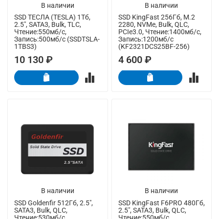
В наличии
В наличии
SSD ТЕСЛА (TESLA) 1Тб,
SSD KingFast 256Гб, M.2
2.5", SATA3, Bulk, TLC,
2280, NVMe, Bulk, QLC,
Чтение:550мб/с,
PCIe3.0, Чтение:1400мб/с,
Запись:500мб/с (SSDTSLA-
Запись:1200мб/с
1TBS3)
(KF2321DCS25BF-256)
10 130 ₽
4 600 ₽
В наличии
В наличии
SSD Goldenfir 512Гб, 2.5",
SSD KingFast F6PRO 480Гб,
SATA3, Bulk, QLC,
2.5", SATA3, Bulk, QLC,
Чтение:530мб/с,
Чтение:550мб/с,