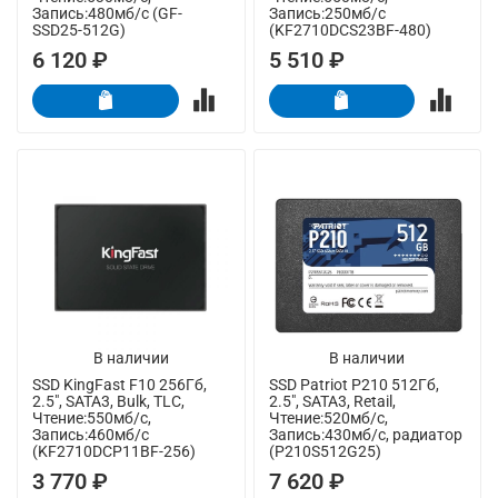
Запись:480мб/с (GF-
Запись:250мб/с
SSD25-512G)
(KF2710DCS23BF-480)
6 120 ₽
5 510 ₽
В наличии
В наличии
SSD KingFast F10 256Гб,
SSD Patriot P210 512Гб,
2.5", SATA3, Bulk, TLC,
2.5", SATA3, Retail,
Чтение:550мб/с,
Чтение:520мб/с,
Запись:460мб/с
Запись:430мб/с, радиатор
(KF2710DCP11BF-256)
(P210S512G25)
3 770 ₽
7 620 ₽