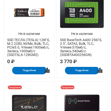
Не в наличии
Не в наличии
SSD ТЕСЛА (TESLA) 128Гб,
SSD BaseTech A400 256Гб,
M.2 2280, NVMe, Bulk, TLC,
2.5", SATA3, Bulk, TLC,
PCIe3.0, Чтение:1900мб/с,
Чтение:570мб/с,
Запись:1000мб/с
Запись:540мб/с
(SSDTSLA-128GM2)
(SSDBTA400256GN)
0 ₽
3 770 ₽
Подробнее
Подробнее
Предзаказ
Предзаказ