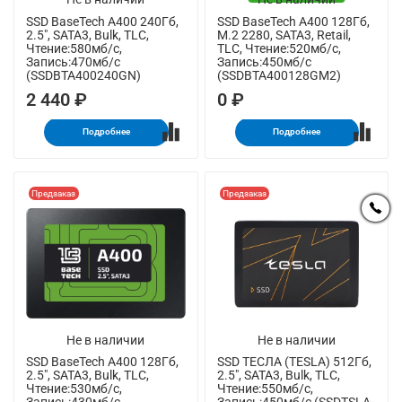
SSD BaseTech A400 240Гб,
SSD BaseTech A400 128Гб,
2.5", SATA3, Bulk, TLC,
M.2 2280, SATA3, Retail,
Чтение:580мб/с,
TLC, Чтение:520мб/с,
Запись:470мб/с
Запись:450мб/с
(SSDBTA400240GN)
(SSDBTA400128GM2)
2 440 ₽
0 ₽
Подробнее
Подробнее
Предзаказ
Предзаказ
Не в наличии
Не в наличии
SSD BaseTech A400 128Гб,
SSD ТЕСЛА (TESLA) 512Гб,
2.5", SATA3, Bulk, TLC,
2.5", SATA3, Bulk, TLC,
Чтение:530мб/с,
Чтение:550мб/с,