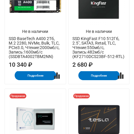
Не в наличии
Не в наличии
SSD BaseTech A400 2Тб,
SSD KingFast F10 512Гб,
M.2 2280, NVMe, Bulk, TLC,
2.5", SATA3, Retail, TLC,
PCIe3.0, Чтение:2000мб/с,
Чтение:550мб/с,
Запись:1600мб/с
Запись:482мб/с
(SSDBTA4002TBM2NN)
(KF2710DCS23BF-512-RTL)
10 340 ₽
2 680 ₽
Подробнее
Подробнее
Предзаказ
Предзаказ