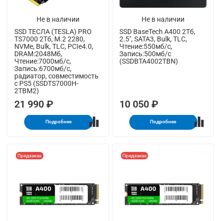
Не в наличии
Не в наличии
SSD ТЕСЛА (TESLA) PRO
SSD BaseTech A400 2Тб,
TS7000 2Тб, M.2 2280,
2.5", SATA3, Bulk, TLC,
NVMe, Bulk, TLC, PCIe4.0,
Чтение:550мб/с,
DRAM:2048Мб,
Запись:500мб/с
Чтение:7000мб/с,
(SSDBTA4002TBN)
Запись:6700мб/с,
радиатор, совместимость
с PS5 (SSDTS7000H-
2TBM2)
21 990 ₽
10 050 ₽
Подробнее
Подробнее
Предзаказ
Предзаказ