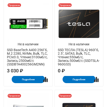
Предзаказ
Предзаказ
Не в наличии
Не в наличии
SSD BaseTech A400 256Гб,
SSD ТЕСЛА (TESLA) 960Гб,
M.2 2280, NVMe, Bulk, TLC,
2.5", SATA3, Bulk, TLC,
PCIe3.0, Чтение:3100мб/с,
Чтение:550мб/с,
Запись:2500мб/с
Запись:500мб/с (SSDTSLA-
(SSDBTA400256GM2NN)
960GS3)
3 030 ₽
0 ₽
Подробнее
Подробнее
Предзаказ
Предзаказ