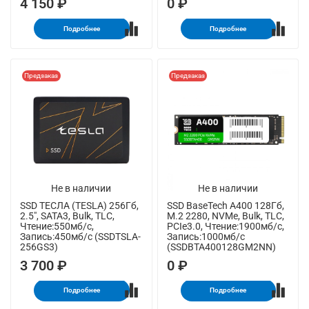
4 150 ₽
0 ₽
Подробнее
Подробнее
Предзаказ
Предзаказ
Не в наличии
Не в наличии
SSD ТЕСЛА (TESLA) 256Гб,
SSD BaseTech A400 128Гб,
2.5", SATA3, Bulk, TLC,
M.2 2280, NVMe, Bulk, TLC,
Чтение:550мб/с,
PCIe3.0, Чтение:1900мб/с,
Запись:450мб/с (SSDTSLA-
Запись:1000мб/с
256GS3)
(SSDBTA400128GM2NN)
3 700 ₽
0 ₽
Подробнее
Подробнее