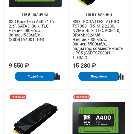
Не в наличии
Не в наличии
SSD BaseTech A400 1Тб,
SSD ТЕСЛА (TESLA) PRO
2.5", SATA3, Bulk, TLC,
TS7000 1Тб, M.2 2280,
Чтение:580мб/с,
NVMe, Bulk, TLC, PCIe4.0,
Запись:530мб/с
DRAM:1024Мб,
(SSDBTA4001TBN)
Чтение:7000мб/с,
Запись:5500мб/с,
радиатор, совместимость
с PS5 (SSDTS7000H-
1TBM2)
9 550 ₽
15 280 ₽
Подробнее
Подробнее
Предзаказ
Предзаказ