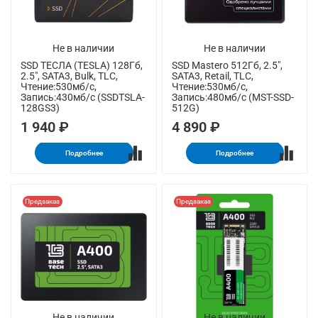
Не в наличии
Не в наличии
SSD ТЕСЛА (TESLA) 128Гб,
SSD Mastero 512Гб, 2.5",
2.5", SATA3, Bulk, TLC,
SATA3, Retail, TLC,
Чтение:530мб/с,
Чтение:530мб/с,
Запись:430мб/с (SSDTSLA-
Запись:480мб/с (MST-SSD-
128GS3)
512G)
1 940 ₽
4 890 ₽
Подробнее
Подробнее
Предзаказ
Предзаказ
Не в наличии
Не в наличии