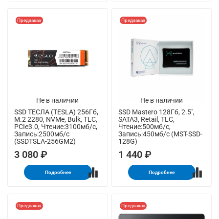
Предзаказ
Предзаказ
Не в наличии
Не в наличии
SSD ТЕСЛА (TESLA) 256Гб,
SSD Mastero 128Гб, 2.5",
M.2 2280, NVMe, Bulk, TLC,
SATA3, Retail, TLC,
PCIe3.0, Чтение:3100мб/с,
Чтение:500мб/с,
Запись:2500мб/с
Запись:450мб/с (MST-SSD-
(SSDTSLA-256GM2)
128G)
3 080 ₽
1 440 ₽
Подробнее
Подробнее
Предзаказ
Предзаказ