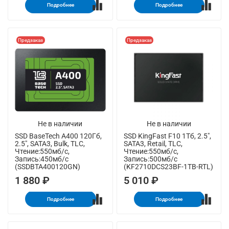
Подробнее
Подробнее
Предзаказ
Предзаказ
Не в наличии
Не в наличии
SSD BaseTech A400 120Гб,
SSD KingFast F10 1Тб, 2.5",
2.5", SATA3, Bulk, TLC,
SATA3, Retail, TLC,
Чтение:550мб/с,
Чтение:550мб/с,
Запись:450мб/с
Запись:500мб/с
(SSDBTA400120GN)
(KF2710DCS23BF-1TB-RTL)
1 880 ₽
5 010 ₽
Подробнее
Подробнее