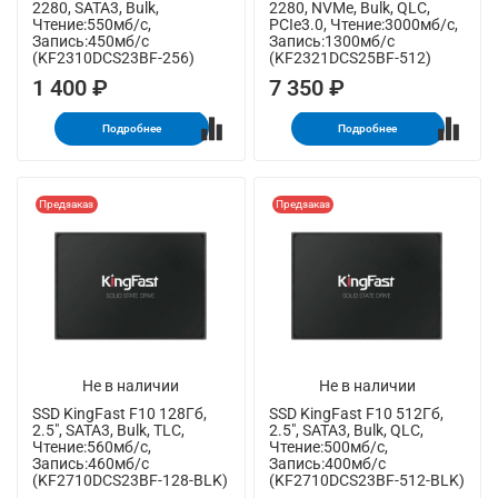
2280, SATA3, Bulk,
2280, NVMe, Bulk, QLC,
Чтение:550мб/с,
PCIe3.0, Чтение:3000мб/с,
Запись:450мб/с
Запись:1300мб/с
(KF2310DCS23BF-256)
(KF2321DCS25BF-512)
1 400 ₽
7 350 ₽
Подробнее
Подробнее
Предзаказ
Предзаказ
Не в наличии
Не в наличии
SSD KingFast F10 128Гб,
SSD KingFast F10 512Гб,
2.5", SATA3, Bulk, TLC,
2.5", SATA3, Bulk, QLC,
Чтение:560мб/с,
Чтение:500мб/с,
Запись:460мб/с
Запись:400мб/с
(KF2710DCS23BF-128-BLK)
(KF2710DCS23BF-512-BLK)